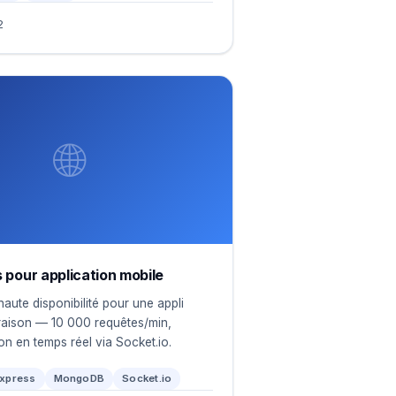
2
🌐
s pour application mobile
aute disponibilité pour une appli
vraison — 10 000 requêtes/min,
on en temps réel via Socket.io.
xpress
MongoDB
Socket.io