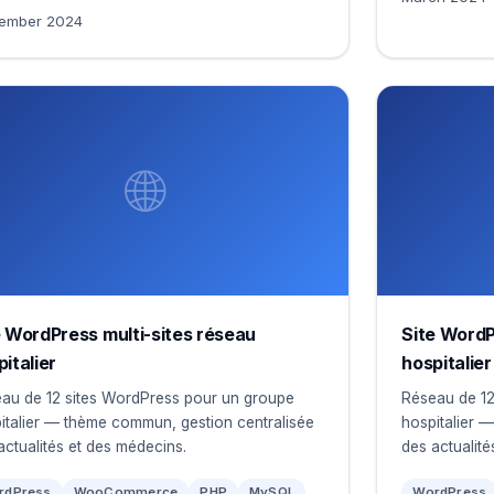
ember 2024
🌐
e WordPress multi-sites réseau
Site WordP
italier
hospitalier
au de 12 sites WordPress pour un groupe
Réseau de 12
italier — thème commun, gestion centralisée
hospitalier 
actualités et des médecins.
des actualité
rdPress
WooCommerce
PHP
MySQL
WordPress