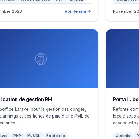
ember 2023
Voir le site →
November 2
🌐
lication de gestion RH
Portail Joo
-office Laravel pour la gestion des congés,
Refonte compl
plannings et des fiches de paie d'une PME de
locale sous 
salariés.
espace citoy
avel
PHP
MySQL
Bootstrap
Joomla
P