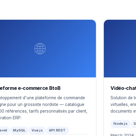
🌐
teforme e-commerce BtoB
Vidéo-chat
loppement d'une plateforme de commande
Solution de t
igne pour un grossiste nordiste — catalogue
virtuelles, e
00 références, tarifs personnalisés par client,
documents et
gration ERP.
Node.js
S
avel
MySQL
Vue.js
API REST
March 2024