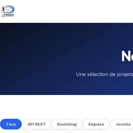
N
Une sélection de projets 
Tous
API REST
Bootstrap
Express
Joomla