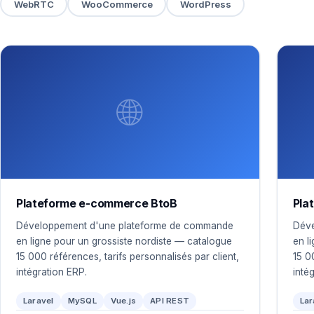
WebRTC
WooCommerce
WordPress
🌐
Plateforme e-commerce BtoB
Pla
Développement d'une plateforme de commande
Déve
en ligne pour un grossiste nordiste — catalogue
en l
15 000 références, tarifs personnalisés par client,
15 0
intégration ERP.
inté
Laravel
MySQL
Vue.js
API REST
Lar