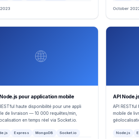
 2023
October 202
🌐
 Node.js pour application mobile
API Node.j
RESTful haute disponibilité pour une appli
API RESTful h
le de livraison — 10 000 requêtes/min,
mobile de li
ocalisation en temps réel via Socket.io.
géolocalisati
e.js
Express
MongoDB
Socket.io
Node.js
E