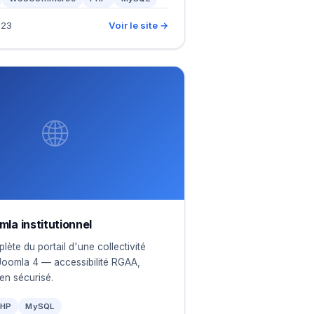
023
Voir le site →
🌐
mla institutionnel
ète du portail d'une collectivité
Joomla 4 — accessibilité RGAA,
en sécurisé.
HP
MySQL