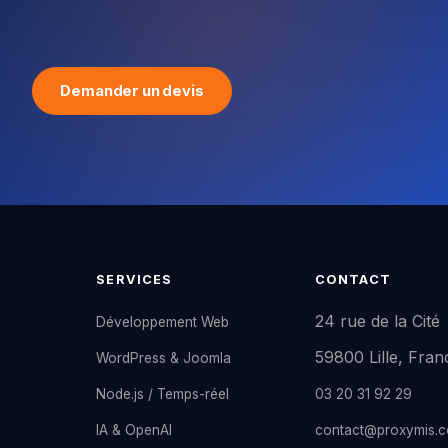
Demander un devis
SERVICES
CONTACT
24 rue de la Cité
Développement Web
59800 Lille, Fran
WordPress & Joomla
Node.js / Temps-réel
03 20 31 92 29
IA & OpenAI
contact@proxymis.