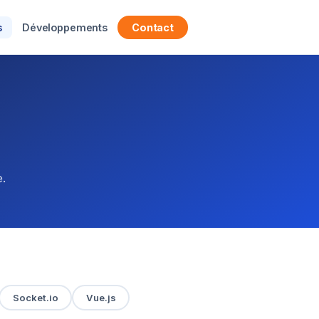
s
Développements
Contact
e.
Socket.io
Vue.js