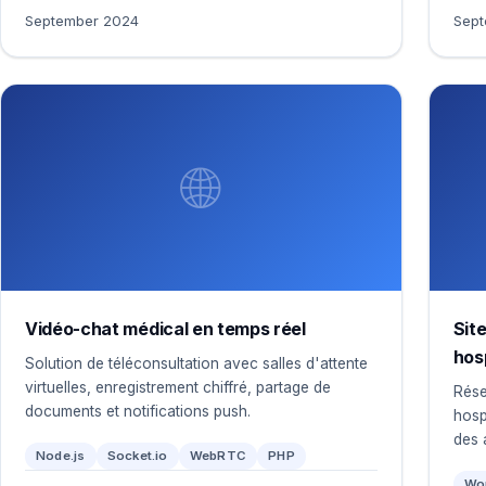
September 2024
Sept
🌐
Vidéo-chat médical en temps réel
Sit
hosp
Solution de téléconsultation avec salles d'attente
virtuelles, enregistrement chiffré, partage de
Rése
documents et notifications push.
hosp
des 
Node.js
Socket.io
WebRTC
PHP
Wo