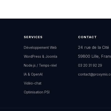
SERVICES
CONTACT
24 rue de la Cité
Développement Web
59800 Lille, Fran
WordPress & Joomla
Node.js / Temps-réel
03 20 31 92 29
IA & OpenAI
contact@proxymis.
Vidéo-chat
Optimisation PSI