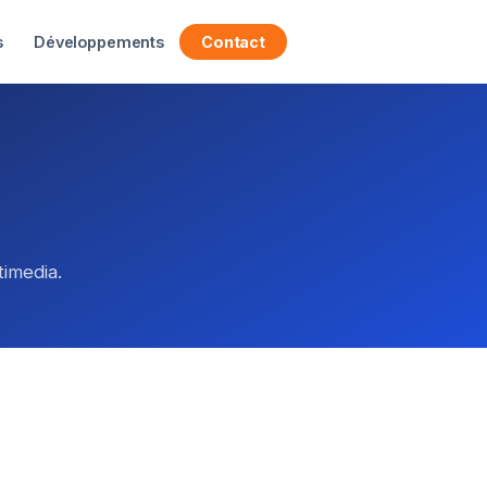
s
Développements
Contact
imedia.